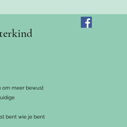
sterkind
 jou om meer bewust
huidige
st bent wie je bent