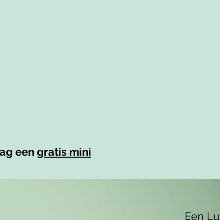
aag een
gratis mini
Een Lu