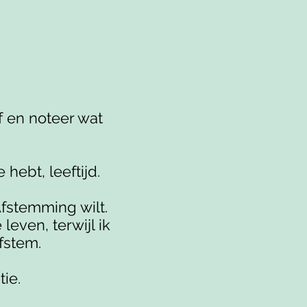
f en noteer wat
 hebt, leeftijd.
Afstemming wilt.
even, terwijl ik
fstem.
ie.